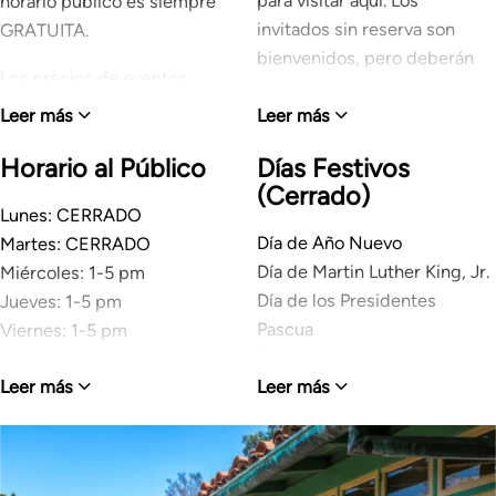
para visitar aquí. Los
horario público es siempre
invitados sin reserva son
GRATUITA.
bienvenidos, pero deberán
Los precios de eventos
proporcionar su información
especiales varían; por favor,
Leer más
Leer más
de contacto en el Centro de
consulta los listados de
Visitantes cuando se
eventos para obtener más
Horario al Público
Días Festivos
registren.
(Cerrado)
detalles.
Lunes: CERRADO
Día de Año Nuevo
Martes: CERRADO
Día de Martin Luther King, Jr.
Miércoles: 1-5 pm
Día de los Presidentes
Jueves: 1-5 pm
Pascua
Viernes: 1-5 pm
Día de los Caídos
Sábado: 10 am-5 pm
Leer más
Leer más
Día de la Independencia
Domingo: 1-5 pm
Día de los Veteranos
NOTA
: Los eventos
Día del Trabajo
especiales pueden afectar el
Día de Acción de Gracias
horario al público.