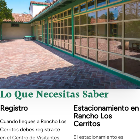
Día de los Pueblos Indígenas
Nochebuena
Día de Navidad
Víspera de Año Nuevo
Lo Que Necesitas Saber
Registro
Estacionamiento en
Rancho Los
Cuando llegues a Rancho Los
Cerritos
Cerritos debes registrarte
El estacionamiento es
en el Centro de Visitantes.